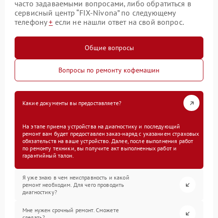
часто задаваемыми вопросами, либо обратиться в
сервисный центр “FIX-Nivona” по следующему
телефону
+
если не нашли ответ на свой вопрос.
Общие вопросы
Вопросы по ремонту кофемашин
Какие документы вы предоставляете?
На этапе приема устройства на диагностику и последующий
ремонт вам будет предоставлен заказ-наряд с указанием страховых
обязательств на ваше устройство. Далее, после выполнения работ
по ремонту техники, вы получите акт выполненных работ и
гарантийный талон.
Я уже знаю в чем неисправность и какой
ремонт необходим. Для чего проводить
диагностику?
Мне нужен срочный ремонт. Сможете
сделать?