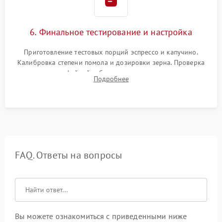
6. Финальное тестирование и настройка
Приготовление тестовых порций эспрессо и капучино.
Калибровка степени помола и дозировки зерна. Проверка
плотности кофейной таблетки, температуры напитка и
Подробнее
качества молочной пены. Контроль отсутствия посторонних
шумов и протечек.
FAQ. Ответы на вопросы
Вы можете ознакомиться с приведенными ниже