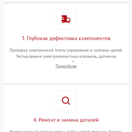
3. Глубокая дефектовка компонентов
Проверка электронной платы управления и силовых цепей.
Тестирование электромагнитных клапанов, датчиков
температуры и расходомера. Оценка степени износа
Подробнее
жерновов кофемолки, уплотнительных колец гидросистемы
и шестерней редуктора.
4. Ремонт и замена деталей
Компонентный ремонт платы, пайка цепей питания. Замена