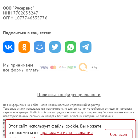
ООО "Русервис"
ИНН 7702633247
ОГРН 1077746335776
Поделиться в соц. сетях:
Мы принимаем
все формы оплаты
Политика конфиденциальности
Вся информация на сайте носит исключительно справочный характер.
Товарные знаки используются исключительно для описания устройств, в отношении которых
сервисные центры hbr.fixim-nivona.ru предоставляют услуги по ремонту. Услуги оказываются в
неавторизованных сервисных центрах hbr.fixim-nivona.ru, которые не связаны с
правообладателями товарных знаков или их официальными представителями.
Ремонт осуществляется для устройств, уже введенных в гражданский оборот в соответствии
Этот сайт использует файлы cookie. Вы можете
со статьей 1487 ГК РФ.
Использование товарных знаков не преследует цели индивидуализации услуг или введения
ознакомиться с
правилами использования
Согласен
потребителей в заблуждение, а служит для информирования о предоставляемых услугах по