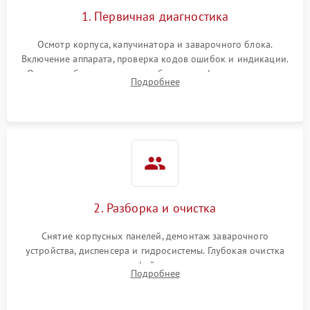
1. Первичная диагностика
Осмотр корпуса, капучинатора и заварочного блока.
Включение аппарата, проверка кодов ошибок и индикации.
Оценка работы помпы, термоблока и кофемолки на слух.
Подробнее
Измерение температуры и давления воды для выявления
локализации поломки.
2. Разборка и очистка
Снятие корпусных панелей, демонтаж заварочного
устройства, диспенсера и гидросистемы. Глубокая очистка
внутренних узлов от кофейных масел, жмыха и накипи.
Подробнее
Промывка дренажных каналов и фильтров с использованием
специализированной химии.