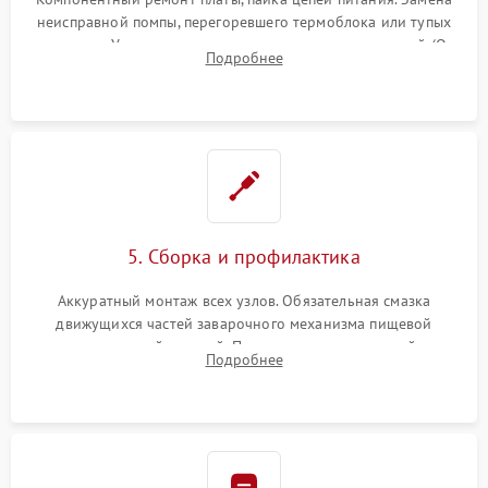
неисправной помпы, перегоревшего термоблока или тупых
жерновов. Установка новых силиконовых уплотнителей (O-
Подробнее
ring) и тефлоновых трубок для надежного устранения
протечек.
5. Сборка и профилактика
Аккуратный монтаж всех узлов. Обязательная смазка
движущихся частей заварочного механизма пищевой
силиконовой смазкой. Проведение программной
Подробнее
декальцинации и очистки системы от кофейных масел.
Надежная фиксация всех соединений.