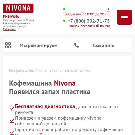
+
Ежедневно, с 10:00 до 20:00
FIX-NIVONA
+7 (800) 302-71-75
Ремонт устройств Nivona
Специализированный
Звонок бесплатный по РФ
cервисный центр г.
Хабаровск
Мы ремонтируем
Позвонить
овске
Кофемашина Nivona появился запах пластика
Кофемашина
Nivona
Появился запах пластика
Бесплатная диагностика
даже при отказе от
ремонта
Привезем и увезем кофемашину Nivona
собственной доставкой
Гарантия на наши работы по ремонту кофемашин