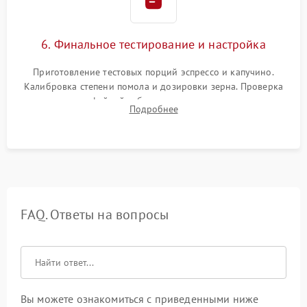
6. Финальное тестирование и настройка
Приготовление тестовых порций эспрессо и капучино.
Калибровка степени помола и дозировки зерна. Проверка
плотности кофейной таблетки, температуры напитка и
Подробнее
качества молочной пены. Контроль отсутствия посторонних
шумов и протечек.
FAQ. Ответы на вопросы
Вы можете ознакомиться с приведенными ниже