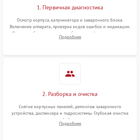
1. Первичная диагностика
Осмотр корпуса, капучинатора и заварочного блока.
Включение аппарата, проверка кодов ошибок и индикации.
Оценка работы помпы, термоблока и кофемолки на слух.
Подробнее
Измерение температуры и давления воды для выявления
локализации поломки.
2. Разборка и очистка
Снятие корпусных панелей, демонтаж заварочного
устройства, диспенсера и гидросистемы. Глубокая очистка
внутренних узлов от кофейных масел, жмыха и накипи.
Подробнее
Промывка дренажных каналов и фильтров с использованием
специализированной химии.