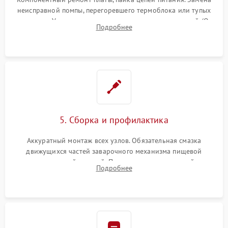
неисправной помпы, перегоревшего термоблока или тупых
жерновов. Установка новых силиконовых уплотнителей (O-
Подробнее
ring) и тефлоновых трубок для надежного устранения
протечек.
5. Сборка и профилактика
Аккуратный монтаж всех узлов. Обязательная смазка
движущихся частей заварочного механизма пищевой
силиконовой смазкой. Проведение программной
Подробнее
декальцинации и очистки системы от кофейных масел.
Надежная фиксация всех соединений.