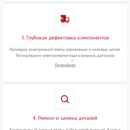
3. Глубокая дефектовка компонентов
Проверка электронной платы управления и силовых цепей.
Тестирование электромагнитных клапанов, датчиков
температуры и расходомера. Оценка степени износа
Подробнее
жерновов кофемолки, уплотнительных колец гидросистемы
и шестерней редуктора.
4. Ремонт и замена деталей
Компонентный ремонт платы, пайка цепей питания. Замена