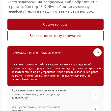
часто задаваемыми вопросами, либо обратиться в
сервисный центр “FIX-Nivona” по следующему
телефону
+
если не нашли ответ на свой вопрос.
Общие вопросы
Вопросы по ремонту кофемашин
Какие документы вы предоставляете?
На этапе приема устройства на диагностику и последующий
ремонт вам будет предоставлен заказ-наряд с указанием страховых
обязательств на ваше устройство. Далее, после выполнения работ
по ремонту техники, вы получите акт выполненных работ и
гарантийный талон.
Я уже знаю в чем неисправность и какой
ремонт необходим. Для чего проводить
диагностику?
Мне нужен срочный ремонт. Сможете
сделать?