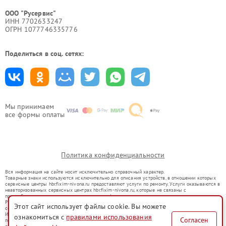
ООО "Русервис"
ИНН 7702633247
ОГРН 1077746335776
Поделиться в соц. сетях:
Мы принимаем
все формы оплаты
Политика конфиденциальности
Вся информация на сайте носит исключительно справочный характер.
Товарные знаки используются исключительно для описания устройств, в отношении которых
сервисные центры hbr.fixim-nivona.ru предоставляют услуги по ремонту. Услуги оказываются в
неавторизованных сервисных центрах hbr.fixim-nivona.ru, которые не связаны с
правообладателями товарных знаков или их официальными представителями.
Ремонт осуществляется для устройств, уже введенных в гражданский оборот в соответствии
Этот сайт использует файлы cookie. Вы можете
со статьей 1487 ГК РФ.
Использование товарных знаков не преследует цели индивидуализации услуг или введения
ознакомиться с
правилами использования
Согласен
потребителей в заблуждение, а служит для информирования о предоставляемых услугах по