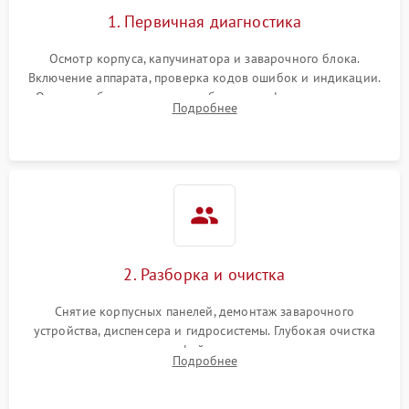
1. Первичная диагностика
Осмотр корпуса, капучинатора и заварочного блока.
Включение аппарата, проверка кодов ошибок и индикации.
Оценка работы помпы, термоблока и кофемолки на слух.
Подробнее
Измерение температуры и давления воды для выявления
локализации поломки.
2. Разборка и очистка
Снятие корпусных панелей, демонтаж заварочного
устройства, диспенсера и гидросистемы. Глубокая очистка
внутренних узлов от кофейных масел, жмыха и накипи.
Подробнее
Промывка дренажных каналов и фильтров с использованием
специализированной химии.