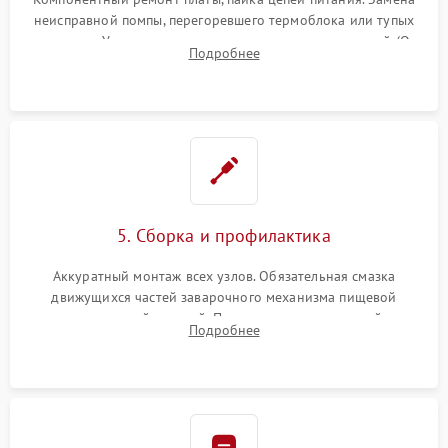
неисправной помпы, перегоревшего термоблока или тупых
жерновов. Установка новых силиконовых уплотнителей (O-
Подробнее
ring) и тефлоновых трубок для надежного устранения
протечек.
5. Сборка и профилактика
Аккуратный монтаж всех узлов. Обязательная смазка
движущихся частей заварочного механизма пищевой
силиконовой смазкой. Проведение программной
Подробнее
декальцинации и очистки системы от кофейных масел.
Надежная фиксация всех соединений.