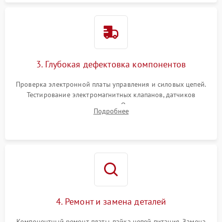
3. Глубокая дефектовка компонентов
Проверка электронной платы управления и силовых цепей.
Тестирование электромагнитных клапанов, датчиков
температуры и расходомера. Оценка степени износа
Подробнее
жерновов кофемолки, уплотнительных колец гидросистемы
и шестерней редуктора.
4. Ремонт и замена деталей
Компонентный ремонт платы, пайка цепей питания. Замена