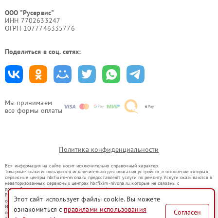
ООО "Русервис"
ИНН 7702633247
ОГРН 1077746335776
Поделиться в соц. сетях:
Мы принимаем
все формы оплаты
Политика конфиденциальности
Вся информация на сайте носит исключительно справочный характер.
Товарные знаки используются исключительно для описания устройств, в отношении которых
сервисные центры hbr.fixim-nivona.ru предоставляют услуги по ремонту. Услуги оказываются в
неавторизованных сервисных центрах hbr.fixim-nivona.ru, которые не связаны с
правообладателями товарных знаков или их официальными представителями.
Ремонт осуществляется для устройств, уже введенных в гражданский оборот в соответствии
Этот сайт использует файлы cookie. Вы можете
со статьей 1487 ГК РФ.
Использование товарных знаков не преследует цели индивидуализации услуг или введения
ознакомиться с
правилами использования
Согласен
потребителей в заблуждение, а служит для информирования о предоставляемых услугах по