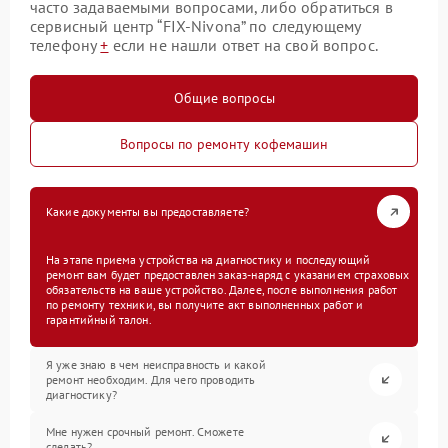
часто задаваемыми вопросами, либо обратиться в
сервисный центр “FIX-Nivona” по следующему
телефону
+
если не нашли ответ на свой вопрос.
Общие вопросы
Вопросы по ремонту кофемашин
Какие документы вы предоставляете?
На этапе приема устройства на диагностику и последующий
ремонт вам будет предоставлен заказ-наряд с указанием страховых
обязательств на ваше устройство. Далее, после выполнения работ
по ремонту техники, вы получите акт выполненных работ и
гарантийный талон.
Я уже знаю в чем неисправность и какой
ремонт необходим. Для чего проводить
диагностику?
Мне нужен срочный ремонт. Сможете
сделать?