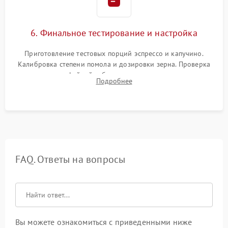
6. Финальное тестирование и настройка
Приготовление тестовых порций эспрессо и капучино.
Калибровка степени помола и дозировки зерна. Проверка
плотности кофейной таблетки, температуры напитка и
Подробнее
качества молочной пены. Контроль отсутствия посторонних
шумов и протечек.
FAQ. Ответы на вопросы
Вы можете ознакомиться с приведенными ниже