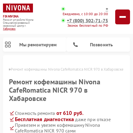
+
Ежедневно, с 10:00 до 20:00
FIX-NIVONA
+7 (800) 302-71-75
Ремонт устройств Nivona
Специализированный
Звонок бесплатный по РФ
cервисный центр г.
Хабаровск
Мы ремонтируем
Позвонить
овске
Ремонт кофемашины Nivona CafeRomatica NICR 970 в Хабаровске
Ремонт кофемашины Nivona
CafeRomatica NICR 970 в
Хабаровске
от 610 руб.
Стоимость ремонта
Бесплатная диагностика
даже при отказе
Привезем и увезем кофемашину Nivona
CafeRomatica NICR 970 сами