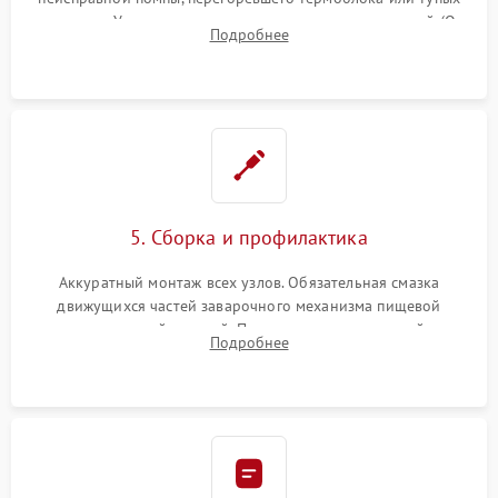
жерновов. Установка новых силиконовых уплотнителей (O-
Подробнее
ring) и тефлоновых трубок для надежного устранения
протечек.
5. Сборка и профилактика
Аккуратный монтаж всех узлов. Обязательная смазка
движущихся частей заварочного механизма пищевой
силиконовой смазкой. Проведение программной
Подробнее
декальцинации и очистки системы от кофейных масел.
Надежная фиксация всех соединений.