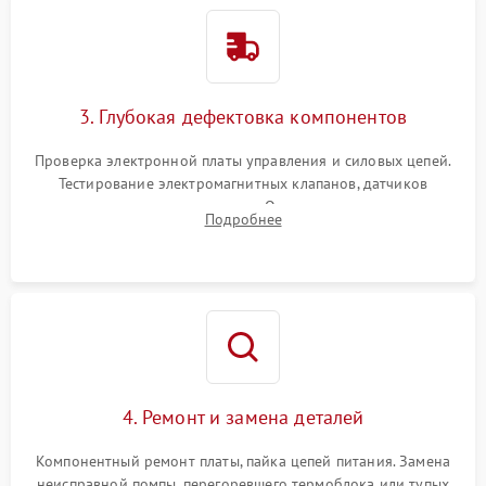
3. Глубокая дефектовка компонентов
Проверка электронной платы управления и силовых цепей.
Тестирование электромагнитных клапанов, датчиков
температуры и расходомера. Оценка степени износа
Подробнее
жерновов кофемолки, уплотнительных колец гидросистемы
и шестерней редуктора.
4. Ремонт и замена деталей
Компонентный ремонт платы, пайка цепей питания. Замена
неисправной помпы, перегоревшего термоблока или тупых