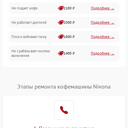
Проблемы с капучинатором и паром
Не подает кофе
2100 ₽
Подробнее →
Управление и электроника
Не работает дисплей
2500 ₽
Подробнее →
Программное обеспечение
Плохо взбивает пену
1800 ₽
Подробнее →
Не срабатывает кнопка
1400 ₽
Подробнее →
включения
Запах гари при работе
1800 ₽
Подробнее →
Постоянные сбои в работе
1500 ₽
Подробнее →
Этапы ремонта кофемашины Nivona