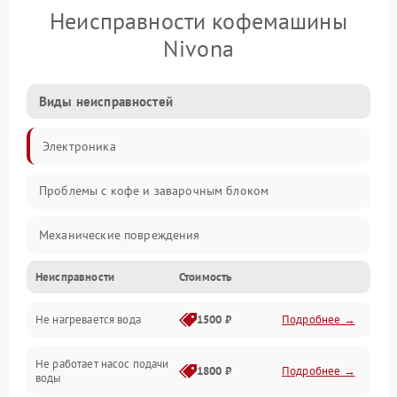
Неисправности кофемашины
Nivona
Виды неисправностей
Электроника
Проблемы с кофе и заварочным блоком
Механические повреждения
Неисправности
Стоимость
Прочие неисправности
Не нагревается вода
1500 ₽
Подробнее →
Включение и работа
Не работает насос подачи
Проблемы с водой
1800 ₽
Подробнее →
воды