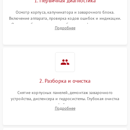
1. Первичная диагностика
Осмотр корпуса, капучинатора и заварочного блока.
Включение аппарата, проверка кодов ошибок и индикации.
Оценка работы помпы, термоблока и кофемолки на слух.
Подробнее
Измерение температуры и давления воды для выявления
локализации поломки.
2. Разборка и очистка
Снятие корпусных панелей, демонтаж заварочного
устройства, диспенсера и гидросистемы. Глубокая очистка
внутренних узлов от кофейных масел, жмыха и накипи.
Подробнее
Промывка дренажных каналов и фильтров с использованием
специализированной химии.