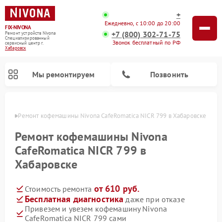
+
Ежедневно, с 10:00 до 20:00
FIX-NIVONA
+7 (800) 302-71-75
Ремонт устройств Nivona
Специализированный
Звонок бесплатный по РФ
cервисный центр г.
Хабаровск
Мы ремонтируем
Позвонить
овске
Ремонт кофемашины Nivona CafeRomatica NICR 799 в Хабаровске
Ремонт кофемашины Nivona
CafeRomatica NICR 799 в
Хабаровске
от 610 руб.
Стоимость ремонта
Бесплатная диагностика
даже при отказе
Привезем и увезем кофемашину Nivona
CafeRomatica NICR 799 сами