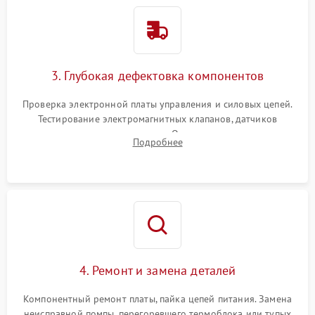
3. Глубокая дефектовка компонентов
Проверка электронной платы управления и силовых цепей.
Тестирование электромагнитных клапанов, датчиков
температуры и расходомера. Оценка степени износа
Подробнее
жерновов кофемолки, уплотнительных колец гидросистемы
и шестерней редуктора.
4. Ремонт и замена деталей
Компонентный ремонт платы, пайка цепей питания. Замена
неисправной помпы, перегоревшего термоблока или тупых