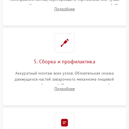
жерновов. Установка новых силиконовых уплотнителей (O-
Подробнее
ring) и тефлоновых трубок для надежного устранения
протечек.
5. Сборка и профилактика
Аккуратный монтаж всех узлов. Обязательная смазка
движущихся частей заварочного механизма пищевой
силиконовой смазкой. Проведение программной
Подробнее
декальцинации и очистки системы от кофейных масел.
Надежная фиксация всех соединений.