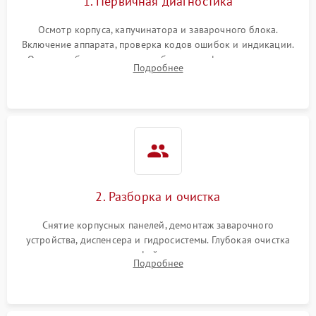
1. Первичная диагностика
Осмотр корпуса, капучинатора и заварочного блока.
Включение аппарата, проверка кодов ошибок и индикации.
Оценка работы помпы, термоблока и кофемолки на слух.
Подробнее
Измерение температуры и давления воды для выявления
локализации поломки.
2. Разборка и очистка
Снятие корпусных панелей, демонтаж заварочного
устройства, диспенсера и гидросистемы. Глубокая очистка
внутренних узлов от кофейных масел, жмыха и накипи.
Подробнее
Промывка дренажных каналов и фильтров с использованием
специализированной химии.