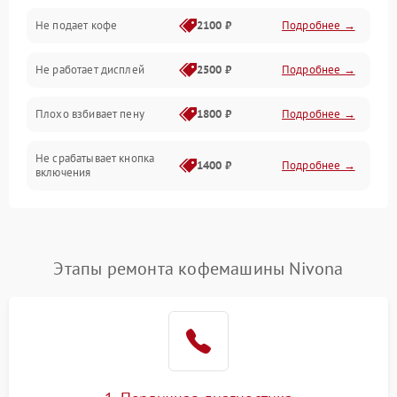
Проблемы с капучинатором и паром
Не подает кофе
2100 ₽
Подробнее →
Управление и электроника
Не работает дисплей
2500 ₽
Подробнее →
Программное обеспечение
Плохо взбивает пену
1800 ₽
Подробнее →
Не срабатывает кнопка
1400 ₽
Подробнее →
включения
Запах гари при работе
1800 ₽
Подробнее →
Постоянные сбои в работе
1500 ₽
Подробнее →
Этапы ремонта кофемашины Nivona