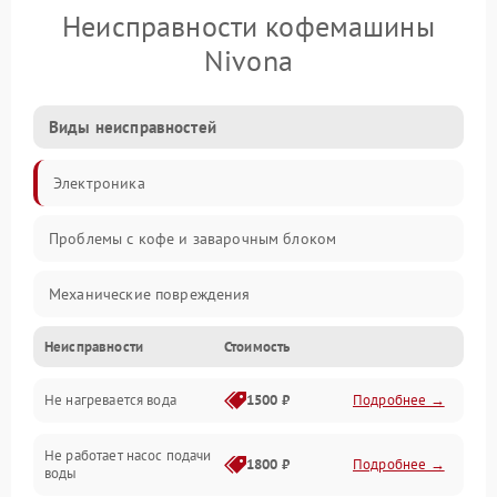
Неисправности кофемашины
Nivona
Виды неисправностей
Электроника
Проблемы с кофе и заварочным блоком
Механические повреждения
Неисправности
Стоимость
Прочие неисправности
Не нагревается вода
1500 ₽
Подробнее →
Включение и работа
Не работает насос подачи
Проблемы с водой
1800 ₽
Подробнее →
воды