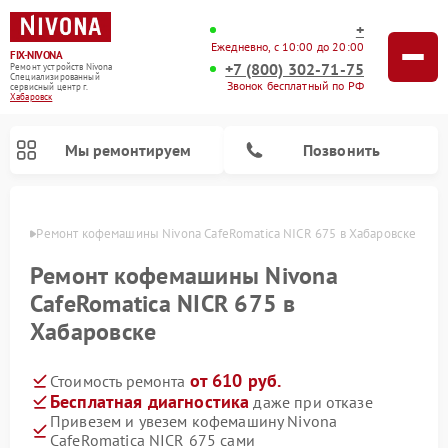
+
Ежедневно, с 10:00 до 20:00
FIX-NIVONA
+7 (800) 302-71-75
Ремонт устройств Nivona
Специализированный
Звонок бесплатный по РФ
cервисный центр г.
Хабаровск
Мы ремонтируем
Позвонить
овске
Ремонт кофемашины Nivona CafeRomatica NICR 675 в Хабаровске
Ремонт кофемашины Nivona
CafeRomatica NICR 675 в
Хабаровске
от 610 руб.
Стоимость ремонта
Бесплатная диагностика
даже при отказе
Привезем и увезем кофемашину Nivona
CafeRomatica NICR 675 сами