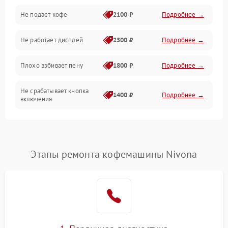
Проблемы с капучинатором и паром
Не подает кофе
2100 ₽
Подробнее →
Управление и электроника
Не работает дисплей
2500 ₽
Подробнее →
Программное обеспечение
Плохо взбивает пену
1800 ₽
Подробнее →
Не срабатывает кнопка
1400 ₽
Подробнее →
включения
Запах гари при работе
1800 ₽
Подробнее →
Постоянные сбои в работе
1500 ₽
Подробнее →
Этапы ремонта кофемашины Nivona