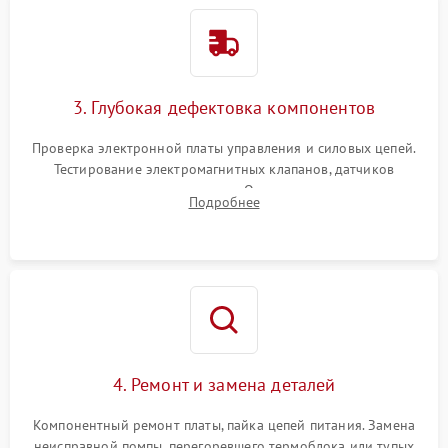
3. Глубокая дефектовка компонентов
Проверка электронной платы управления и силовых цепей.
Тестирование электромагнитных клапанов, датчиков
температуры и расходомера. Оценка степени износа
Подробнее
жерновов кофемолки, уплотнительных колец гидросистемы
и шестерней редуктора.
4. Ремонт и замена деталей
Компонентный ремонт платы, пайка цепей питания. Замена
неисправной помпы, перегоревшего термоблока или тупых