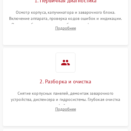
1. Первичная диагностика
Осмотр корпуса, капучинатора и заварочного блока.
Включение аппарата, проверка кодов ошибок и индикации.
Оценка работы помпы, термоблока и кофемолки на слух.
Подробнее
Измерение температуры и давления воды для выявления
локализации поломки.
2. Разборка и очистка
Снятие корпусных панелей, демонтаж заварочного
устройства, диспенсера и гидросистемы. Глубокая очистка
внутренних узлов от кофейных масел, жмыха и накипи.
Подробнее
Промывка дренажных каналов и фильтров с использованием
специализированной химии.