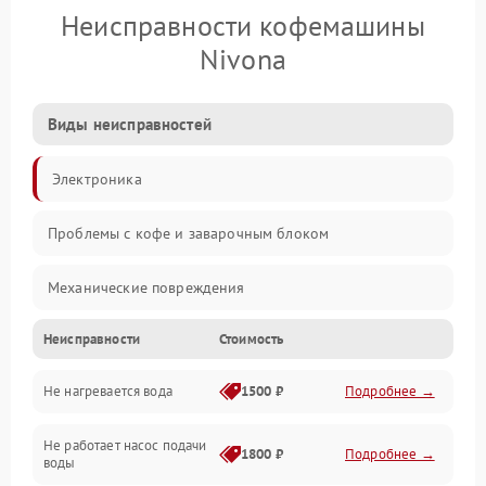
Неисправности кофемашины
Nivona
Виды неисправностей
Электроника
Проблемы с кофе и заварочным блоком
Механические повреждения
Неисправности
Стоимость
Прочие неисправности
Не нагревается вода
1500 ₽
Подробнее →
Включение и работа
Не работает насос подачи
Проблемы с водой
1800 ₽
Подробнее →
воды