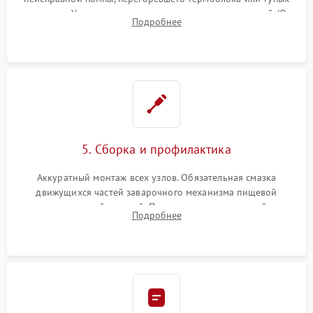
жерновов. Установка новых силиконовых уплотнителей (O-
Подробнее
ring) и тефлоновых трубок для надежного устранения
протечек.
5. Сборка и профилактика
Аккуратный монтаж всех узлов. Обязательная смазка
движущихся частей заварочного механизма пищевой
силиконовой смазкой. Проведение программной
Подробнее
декальцинации и очистки системы от кофейных масел.
Надежная фиксация всех соединений.