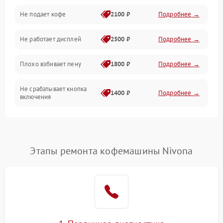
Проблемы с капучинатором и паром
Не подает кофе
2100 ₽
Подробнее →
Управление и электроника
Не работает дисплей
2500 ₽
Подробнее →
Программное обеспечение
Плохо взбивает пену
1800 ₽
Подробнее →
Не срабатывает кнопка
1400 ₽
Подробнее →
включения
Запах гари при работе
1800 ₽
Подробнее →
Постоянные сбои в работе
1500 ₽
Подробнее →
Этапы ремонта кофемашины Nivona