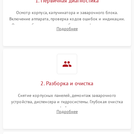
1. Первичная диагностика
Осмотр корпуса, капучинатора и заварочного блока.
Включение аппарата, проверка кодов ошибок и индикации.
Оценка работы помпы, термоблока и кофемолки на слух.
Подробнее
Измерение температуры и давления воды для выявления
локализации поломки.
2. Разборка и очистка
Снятие корпусных панелей, демонтаж заварочного
устройства, диспенсера и гидросистемы. Глубокая очистка
внутренних узлов от кофейных масел, жмыха и накипи.
Подробнее
Промывка дренажных каналов и фильтров с использованием
специализированной химии.