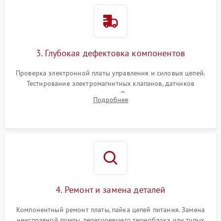
3. Глубокая дефектовка компонентов
Проверка электронной платы управления и силовых цепей.
Тестирование электромагнитных клапанов, датчиков
температуры и расходомера. Оценка степени износа
Подробнее
жерновов кофемолки, уплотнительных колец гидросистемы
и шестерней редуктора.
4. Ремонт и замена деталей
Компонентный ремонт платы, пайка цепей питания. Замена
неисправной помпы, перегоревшего термоблока или тупых