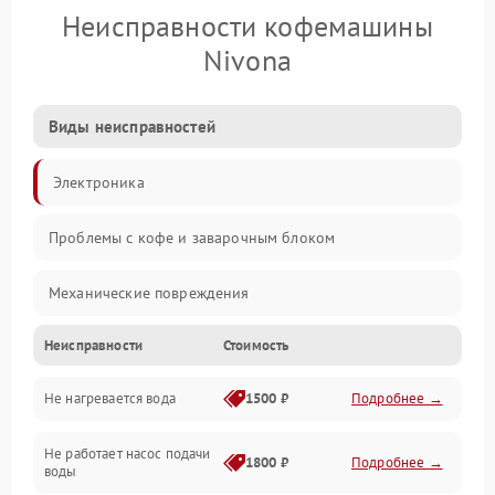
Неисправности кофемашины
Nivona
Виды неисправностей
Электроника
Проблемы с кофе и заварочным блоком
Механические повреждения
Неисправности
Стоимость
Прочие неисправности
Не нагревается вода
1500 ₽
Подробнее →
Включение и работа
Не работает насос подачи
Проблемы с водой
1800 ₽
Подробнее →
воды