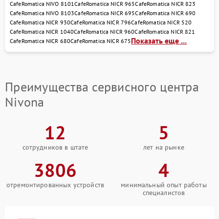
CafeRomatica NIVO 8101
CafeRomatica NICR 965
CafeRomatica NICR 823
CafeRomatica NIVO 8103
CafeRomatica NICR 695
CafeRomatica NICR 690
CafeRomatica NICR 930
CafeRomatica NICR 796
CafeRomatica NICR 520
CafeRomatica NICR 1040
CafeRomatica NICR 960
CafeRomatica NICR 821
Показать еще ...
CafeRomatica NICR 680
CafeRomatica NICR 675
Преимущества сервисного центра
Nivona
12
5
сотрудников в штате
лет на рынке
3806
4
отремонтированных устройств
минимальный опыт работы
специалистов