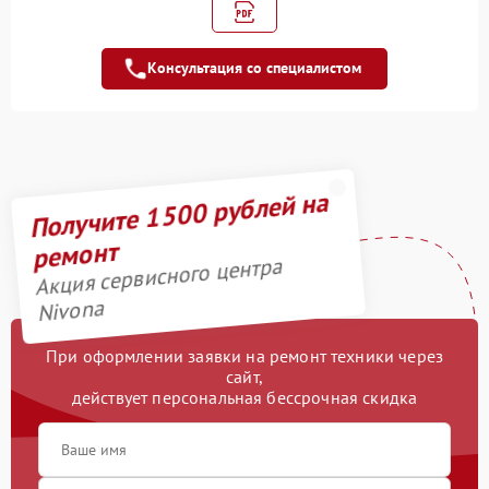
управления
Замена
950 рублей
микровыключателей
Консультация со специалистом
Замена жерновов
690 рублей
Декофенация
820 рублей
Получите 1500 рублей на
Чистка от кофейных
700 рублей
масел
ремонт
Акция сервисного центра
Nivona
При оформлении заявки на ремонт техники через
сайт,
действует персональная бессрочная скидка